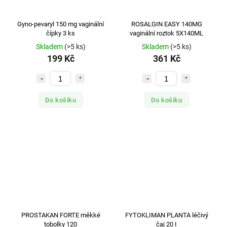
Gyno-pevaryl 150 mg vaginální
ROSALGIN EASY 140MG
čípky 3 ks
vaginální roztok 5X140ML
Skladem
(>5 ks)
Skladem
(>5 ks)
199 Kč
361 Kč
Do košíku
Do košíku
PROSTAKAN FORTE měkké
FYTOKLIMAN PLANTA léčivý
tobolky 120
čaj 20 I