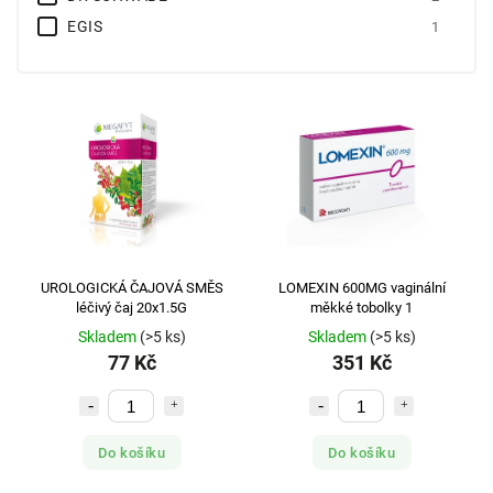
EGIS
1
GP GRENZACH
1
INNOTHERA
2
KERN PHARMA
1
LEON FARMA
1
LEROS PRAHA
4
LUSOMEDICAMENTA
2
MEGAFYT
1
RICHTER GEDEON
2
UROLOGICKÁ ČAJOVÁ SMĚS
LOMEXIN 600MG vaginální
léčivý čaj 20x1.5G
měkké tobolky 1
Skladem
(>5 ks)
Skladem
(>5 ks)
77 Kč
351 Kč
Do košíku
Do košíku