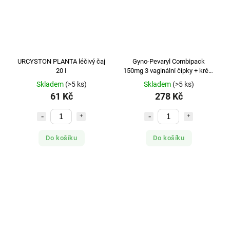
URCYSTON PLANTA léčivý čaj
Gyno-Pevaryl Combipack
20 I
150mg 3 vaginální čípky + krém
15g
Skladem
(>5 ks)
Skladem
(>5 ks)
61 Kč
278 Kč
Do košíku
Do košíku