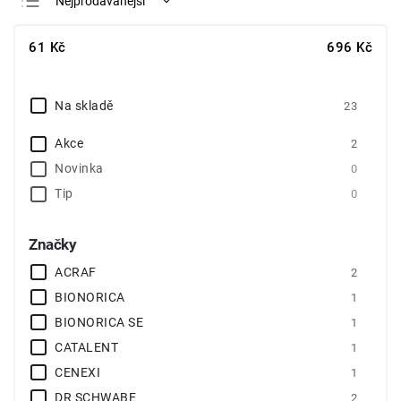
Nejprodávanější
Nejlevnější
61
Kč
696
Kč
Nejdražší
Abecedně
Na skladě
23
Akce
2
Novinka
0
Tip
0
Značky
ACRAF
2
BIONORICA
1
BIONORICA SE
1
CATALENT
1
CENEXI
1
DR SCHWABE
2