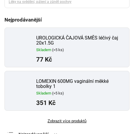
Léky na svědění, pálení a zánět pochvy
Nejprodávanější
UROLOGICKÁ ČAJOVÁ SMĚS léčivý čaj
20x1.5G
Skladem
(>5 ks)
77 Kč
LOMEXIN 600MG vaginální měkké
tobolky 1
Skladem
(>5 ks)
351 Kč
Zobrazit více produktů