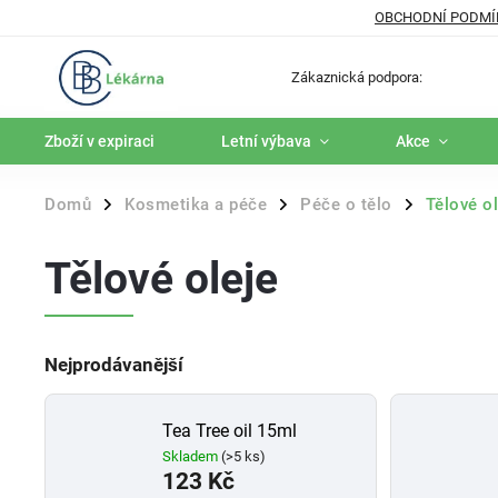
OBCHODNÍ PODMÍ
Zákaznická podpora:
Zboží v expiraci
Letní výbava
Akce
Domů
Kosmetika a péče
Péče o tělo
Tělové ol
/
/
/
Tělové oleje
Nejprodávanější
Tea Tree oil 15ml
Skladem
(>5 ks)
123 Kč