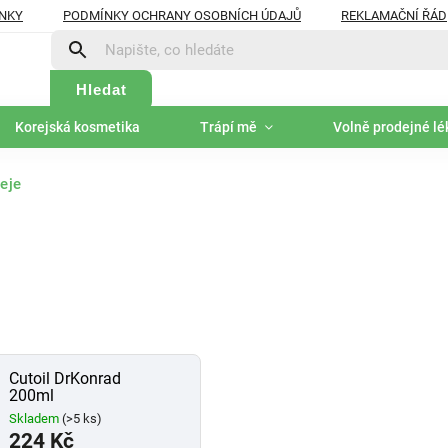
NKY
PODMÍNKY OCHRANY OSOBNÍCH ÚDAJŮ
REKLAMAČNÍ ŘÁD
Hledat
Korejská kosmetika
Trápí mě
Volně prodejné lé
eje
Cutoil DrKonrad
200ml
Skladem
(>5 ks)
224 Kč