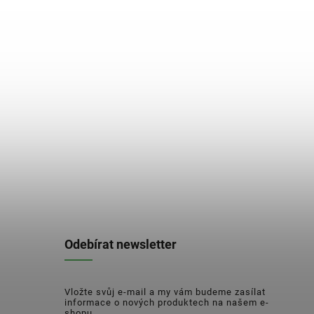
Odebírat newsletter
Vložte svůj e-mail a my vám budeme zasílat
informace o nových produktech na našem e-
shopu.