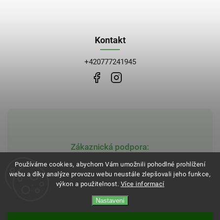
Kontakt
+420777241945
Zákaznická podpora:
obchod@bblekarna.cz
Používáme cookies, abychom Vám umožnili pohodlné prohlížení
webu a díky analýze provozu webu neustále zlepšovali jeho funkce,
výkon a použitelnost.
Více informací
Nastavení
Copyright 2026
BB Lékarna
. Všechna práva vyhrazena.