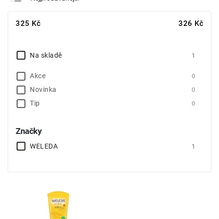
Nejlevnější
325
Kč
326
Kč
Nejdražší
Abecedně
Na skladě
1
Akce
0
Novinka
0
Tip
0
Značky
WELEDA
1