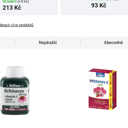
Skladem
(>5 ks)
93 Kč
213 Kč
brazit více produktů
Nejdražší
Abecedně