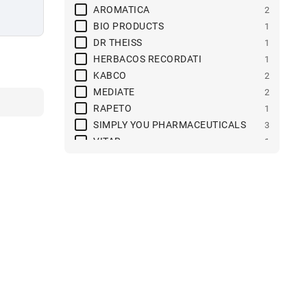
AROMATICA
2
BIO PRODUCTS
1
DR THEISS
1
HERBACOS RECORDATI
1
KABCO
2
MEDIATE
2
RAPETO
1
SIMPLY YOU PHARMACEUTICALS
3
VITAR
1
WALMARK
1