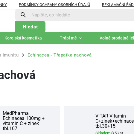
NKY
PODMÍNKY OCHRANY OSOBNÍCH ÚDAJŮ
REKLAMAČNÍ ŘÁD
Hledat
Korejská kosmetika
Trápí mě
Volně prodejné lé
a imunitu
Echinacea - Třapatka nachová
/
nachová
MedPharma
VITAR Vitamin
Echinacea 100mg +
C+zinek+echinace
vitamin C + zinek
tbl.30+15
tbl.107
Skladem
(>5 ks)