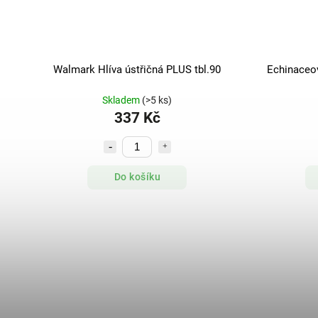
Walmark Hlíva ústřičná PLUS tbl.90
Echinaceov
Skladem
(>5 ks)
337 Kč
Do košíku