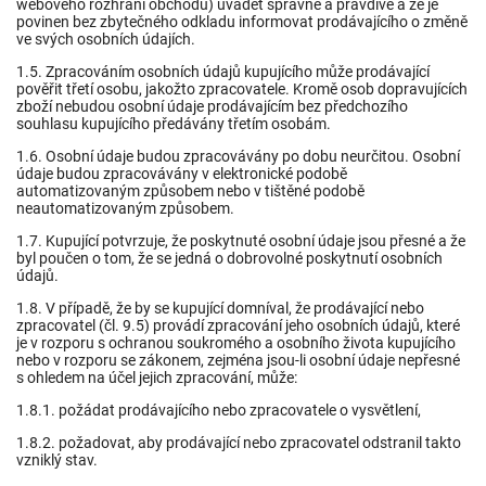
webového rozhraní obchodu) uvádět správně a pravdivě a že je
povinen bez zbytečného odkladu informovat prodávajícího o změně
ve svých osobních údajích.
1.5. Zpracováním osobních údajů kupujícího může prodávající
pověřit třetí osobu, jakožto zpracovatele. Kromě osob dopravujících
zboží nebudou osobní údaje prodávajícím bez předchozího
souhlasu kupujícího předávány třetím osobám.
1.6. Osobní údaje budou zpracovávány po dobu neurčitou. Osobní
údaje budou zpracovávány v elektronické podobě
automatizovaným způsobem nebo v tištěné podobě
neautomatizovaným způsobem.
1.7. Kupující potvrzuje, že poskytnuté osobní údaje jsou přesné a že
byl poučen o tom, že se jedná o dobrovolné poskytnutí osobních
údajů.
1.8. V případě, že by se kupující domníval, že prodávající nebo
zpracovatel (čl. 9.5) provádí zpracování jeho osobních údajů, které
je v rozporu s ochranou soukromého a osobního života kupujícího
nebo v rozporu se zákonem, zejména jsou-li osobní údaje nepřesné
s ohledem na účel jejich zpracování, může:
1.8.1. požádat prodávajícího nebo zpracovatele o vysvětlení,
1.8.2. požadovat, aby prodávající nebo zpracovatel odstranil takto
vzniklý stav.