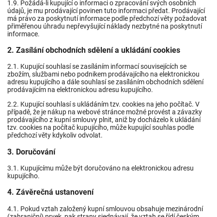
1.9. Požádá-li kupující o informaci o zpracování svých osobních
údajů, je mu prodávající povinen tuto informaci předat. Prodávající
má právo za poskytnutí informace podle předchozí věty požadovat
přiměřenou úhradu nepřevyšující náklady nezbytné na poskytnutí
informace.
2. Zasílání obchodních sdělení a ukládání cookies
2.1. Kupující souhlasí se zasíláním informací souvisejících se
zbožím, službami nebo podnikem prodávajícího na elektronickou
adresu kupujícího a dále souhlasí se zasíláním obchodních sdělení
prodávajícím na elektronickou adresu kupujícího.
2.2. Kupující souhlasí s ukládáním tzv. cookies na jeho počítač. V
případě, že je nákup na webové stránce možné provést a závazky
prodávajícího z kupní smlouvy plnit, aniž by docházelo k ukládání
tzv. cookies na počítač kupujícího, může kupující souhlas podle
předchozí věty kdykoliv odvolat.
3. Doručování
3.1. Kupujícímu může být doručováno na elektronickou adresu
kupujícího.
4. Závěrečná ustanovení
4.1. Pokud vztah založený kupní smlouvou obsahuje mezinárodní
(zahraniční) prvek, pak strany sjednávají, že vztah se řídí českým