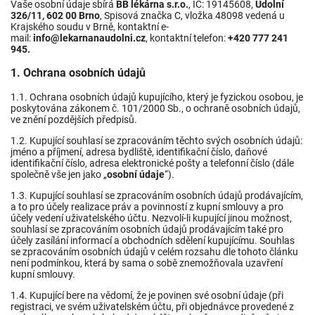
Vaše osobní údaje sbírá
BB lékárna s.r.o.
, IČ: 19145608,
Údolní
326/11, 602 00 Brno
, Spisová značka C, vložka 48098 vedená u
Krajského soudu v Brně, kontaktní e-
mail:
info@lekarnanaudolni.cz
, kontaktní telefon:
+420 777 241
945.
1. Ochrana osobních údajů
1.1. Ochrana osobních údajů kupujícího, který je fyzickou osobou, je
poskytována zákonem č. 101/2000 Sb., o ochraně osobních údajů,
ve znění pozdějších předpisů.
1.2. Kupující souhlasí se zpracováním těchto svých osobních údajů:
jméno a příjmení, adresa bydliště, identifikační číslo, daňové
identifikační číslo, adresa elektronické pošty a telefonní číslo (dále
společně vše jen jako „
osobní údaje
“).
1.3. Kupující souhlasí se zpracováním osobních údajů prodávajícím,
a to pro účely realizace práv a povinností z kupní smlouvy a pro
účely vedení uživatelského účtu. Nezvolí-li kupující jinou možnost,
souhlasí se zpracováním osobních údajů prodávajícím také pro
účely zasílání informací a obchodních sdělení kupujícímu. Souhlas
se zpracováním osobních údajů v celém rozsahu dle tohoto článku
není podmínkou, která by sama o sobě znemožňovala uzavření
kupní smlouvy.
1.4. Kupující bere na vědomí, že je povinen své osobní údaje (při
registraci, ve svém uživatelském účtu, při objednávce provedené z