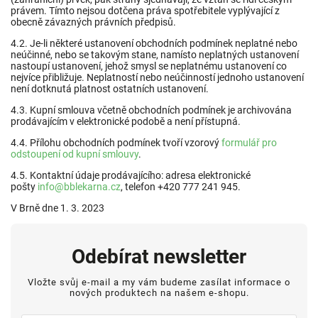
právem. Tímto nejsou dotčena práva spotřebitele vyplývající z
obecně závazných právních předpisů.
4.2. Je-li některé ustanovení obchodních podmínek neplatné nebo
neúčinné, nebo se takovým stane, namísto neplatných ustanovení
nastoupí ustanovení, jehož smysl se neplatnému ustanovení co
nejvíce přibližuje. Neplatností nebo neúčinností jednoho ustanovení
není dotknutá platnost ostatních ustanovení.
4.3. Kupní smlouva včetně obchodních podmínek je archivována
prodávajícím v elektronické podobě a není přístupná.
4.4. Přílohu obchodních podmínek tvoří vzorový
formulář pro
odstoupení od kupní smlouvy
.
4.5. Kontaktní údaje prodávajícího: adresa elektronické
pošty
info@bblekarna.cz
, telefon +420 777 241 945.
V Brně dne 1. 3. 2023
Odebírat newsletter
Vložte svůj e-mail a my vám budeme zasílat informace o
nových produktech na našem e-shopu.