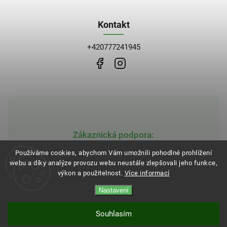
Kontakt
+420777241945
Zákaznická podpora:
obchod@bblekarna.cz
Používáme cookies, abychom Vám umožnili pohodlné prohlížení
webu a díky analýze provozu webu neustále zlepšovali jeho funkce,
výkon a použitelnost.
Více informací
Nastavení
Copyright 2026
BB Lékarna
. Všechna práva vyhrazena.
Vytvořil
Shoptet
| Design
Shoptak.cz
Souhlasím