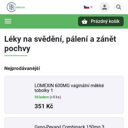
Prázdný košík
Hledat
Léky na svědění, pálení a zánět
pochvy
Nejprodávanější
LOMEXIN 600MG vaginální měkké
tobolky 1
Skladem
(>5 ks)
351 Kč
Gyno-Pevaryl Combipack 150mg 3