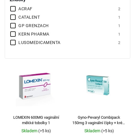
ACRAF
2
CATALENT
1
GP GRENZACH
1
KERN PHARMA
1
LUSOMEDICAMENTA
2
LOMEXIN 600MG vaginální
Gyno-Pevaryl Combipack
měkké tobolky 1
150mg 3 vaginální čípky + krém
15g
Skladem
(>5 ks)
Skladem
(>5 ks)