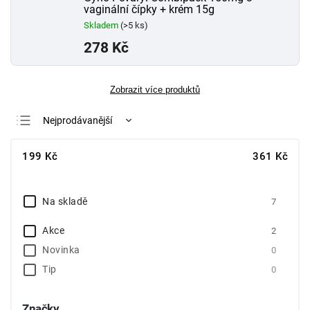
vaginální čípky + krém 15g
Skladem
(>5 ks)
278 Kč
Zobrazit více produktů
Nejprodávanější
Nejlevnější
199
Kč
361
Kč
Nejdražší
Abecedně
Na skladě
7
Akce
2
Novinka
0
Tip
0
Značky