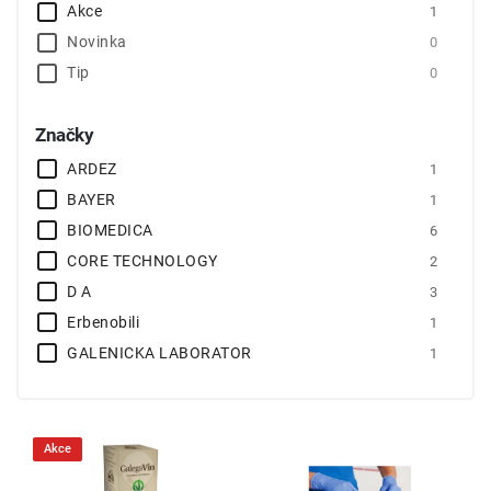
Akce
1
Novinka
0
Tip
0
Značky
ARDEZ
1
BAYER
1
BIOMEDICA
6
CORE TECHNOLOGY
2
D A
3
Erbenobili
1
GALENICKA LABORATOR
1
GLOBIFER
1
HANGZHOU BIOTEST BIOTECH
1
HARTMANN
1
Akce
LEROS PRAHA
1