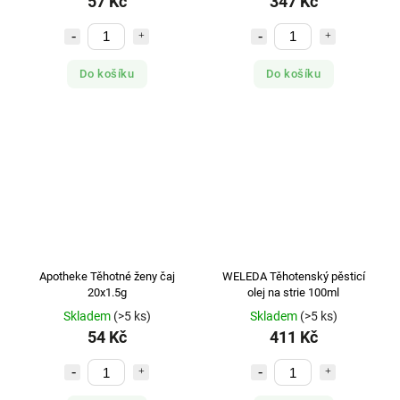
57 Kč
347 Kč
Do košíku
Do košíku
Apotheke Těhotné ženy čaj
WELEDA Těhotenský pěsticí
20x1.5g
olej na strie 100ml
Skladem
(>5 ks)
Skladem
(>5 ks)
54 Kč
411 Kč