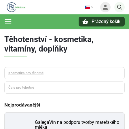
Prázdný košík
Hledat
Těhotenství - kosmetika,
vitamíny, doplňky
Kosmetika pro těhotné
Čaje pro těhotné
Nejprodávanější
GalegaVin na podporu tvorby mateřského
mléka