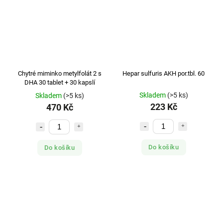
Chytré miminko metylfolát 2 s
Hepar sulfuris AKH por.tbl. 60
DHA 30 tablet + 30 kapslí
Skladem
(>5 ks)
Skladem
(>5 ks)
223 Kč
470 Kč
Do košíku
Do košíku