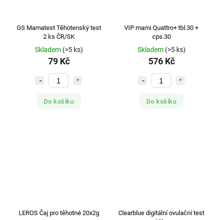
GS Mamatest Těhotenský test
VIP mami Quattro+ tbl.30 +
2 ks ČR/SK
cps.30
Skladem
(>5 ks)
Skladem
(>5 ks)
79 Kč
576 Kč
Do košíku
Do košíku
LEROS Čaj pro těhotné 20x2g
Clearblue digitální ovulační test