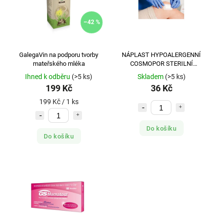
MEDIATE
1
MEGAFYT
1
–42 %
NUTRICIUS
1
PROCTER GAMBLE
1
GalegaVin na podporu tvorby
NÁPLAST HYPOALERGENNÍ
SAKURA
1
mateřského mléka
COSMOPOR STERILNÍ
10X25CM,S POLŠTÁŘKEM,1KS
SILVITA
1
Ihned k odběru
(>5 ks)
Skladem
(>5 ks)
199 Kč
36 Kč
SIMPLY YOU PHARMACEUTICALS
3
199 Kč / 1 ks
TEREZIA
1
UNION SWISS
3
Do košíku
VITA HARMONY
1
Do košíku
WELEDA
1