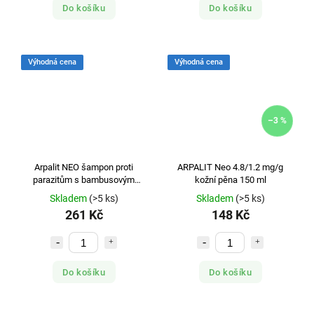
Do košíku
Do košíku
Výhodná cena
Výhodná cena
–3 %
Arpalit NEO šampon proti
ARPALIT Neo 4.8/1.2 mg/g
parazitům s bambusovým
kožní pěna 150 ml
extraktem 500ml
Skladem
(>5 ks)
Skladem
(>5 ks)
261 Kč
148 Kč
Do košíku
Do košíku