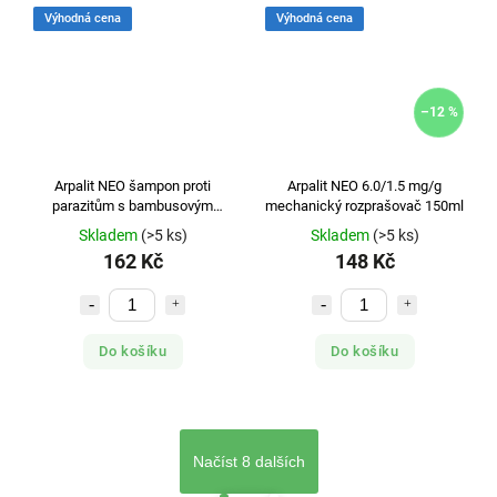
Výhodná cena
Výhodná cena
–12 %
Arpalit NEO šampon proti
Arpalit NEO 6.0/1.5 mg/g
parazitům s bambusovým
mechanický rozprašovač 150ml
extraktem 250ml
Skladem
(>5 ks)
Skladem
(>5 ks)
162 Kč
148 Kč
Do košíku
Do košíku
Načíst 8 dalších