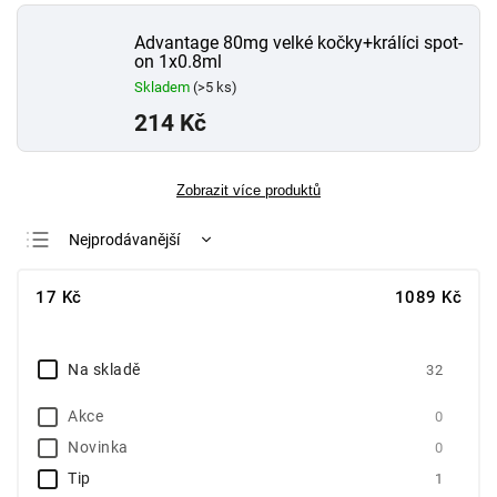
Advantage 80mg velké kočky+králíci spot-
on 1x0.8ml
Skladem
(>5 ks)
214 Kč
Zobrazit více produktů
Nejprodávanější
Nejlevnější
17
Kč
1089
Kč
Nejdražší
Abecedně
Na skladě
32
Akce
0
Novinka
0
Tip
1