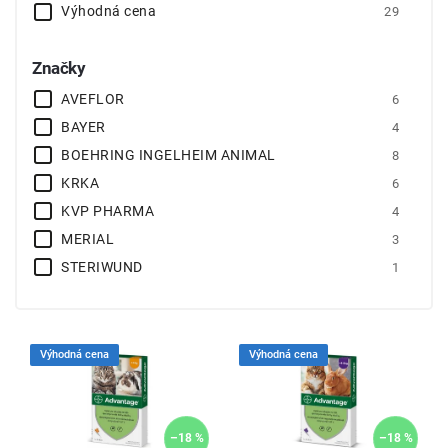
Výhodná cena
29
Značky
AVEFLOR
6
BAYER
4
BOEHRING INGELHEIM ANIMAL
8
KRKA
6
KVP PHARMA
4
MERIAL
3
STERIWUND
1
Výhodná cena
Výhodná cena
–18 %
–18 %