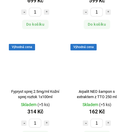
699 Kč
599 Kč
Do košíku
Do košíku
Výhodná cena
Výhodná cena
Fypryst sprej 2.5mg/ml Kožní
Arpalit NEO šampon s
sprej roztok 1x100ml
extraktem z TTO 250 ml
Skladem
(>5 ks)
Skladem
(>5 ks)
314 Kč
162 Kč