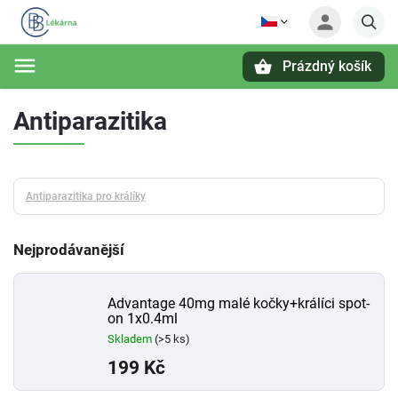
Prázdný košík
Hledat
Antiparazitika
Antiparazitika pro králíky
Nejprodávanější
Advantage 40mg malé kočky+králíci spot-
on 1x0.4ml
Skladem
(>5 ks)
199 Kč