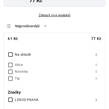
77 Kč
Zobrazit více produktů
Nejprodávanější
Nejlevnější
61
Kč
77
Kč
Nejdražší
Abecedně
Na skladě
2
Akce
0
Novinka
0
Tip
0
Značky
LEROS PRAHA
2