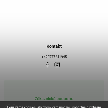
Kontakt
+420777241945
Zákaznická podpora:
obchod@bblekarna.cz
Používáme cookies, abychom Vám umožnili pohodlné prohlížení