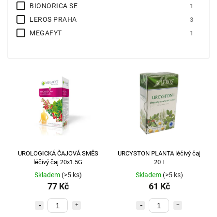
BIONORICA SE
1
LEROS PRAHA
3
MEGAFYT
1
UROLOGICKÁ ČAJOVÁ SMĚS
URCYSTON PLANTA léčivý čaj
léčivý čaj 20x1.5G
20 I
Skladem
(>5 ks)
Skladem
(>5 ks)
77 Kč
61 Kč