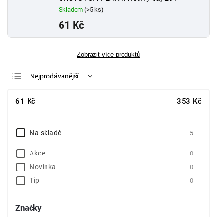
Skladem
(>5 ks)
61 Kč
Zobrazit více produktů
Nejprodávanější
Nejlevnější
61
Kč
353
Kč
Nejdražší
Abecedně
Na skladě
5
Akce
0
Novinka
0
Tip
0
Značky