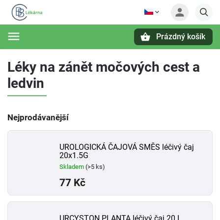
Prázdný košík
Hledat
Léky na zánět močových cest a
ledvin
Nejprodávanější
UROLOGICKÁ ČAJOVÁ SMĚS léčivý čaj
20x1.5G
Skladem
(>5 ks)
77 Kč
URCYSTON PLANTA léčivý čaj 20 I