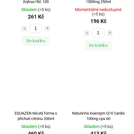
žvýkací tbl. 100
1500mg 250ml
Skladem
(>5 ks)
Momentálně nedostupné
(>5 ks)
261 Kč
196 Kč
Do košíku
Do košíku
EQUAZEN tekutá forma s
NatureVia Koenzym Q10 Cardio
příchutí citrónu 200ml
100mg cps.60
Skladem
(>5 ks)
Skladem
(>5 ks)
460 Kč
413 Kč