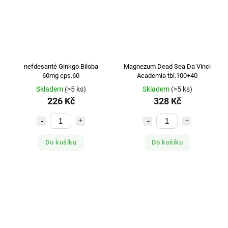
VITABALANS
3
VITAR
2
WALMARK
5
WASSEN INTERNATIONAL
1
WELLNESS FOOD
3
nefdesanté Ginkgo Biloba
Magnezum Dead Sea Da Vinci
ZSZ
1
60mg cps.60
Academia tbl.100+40
Skladem
(>5 ks)
Skladem
(>5 ks)
226 Kč
328 Kč
Do košíku
Do košíku