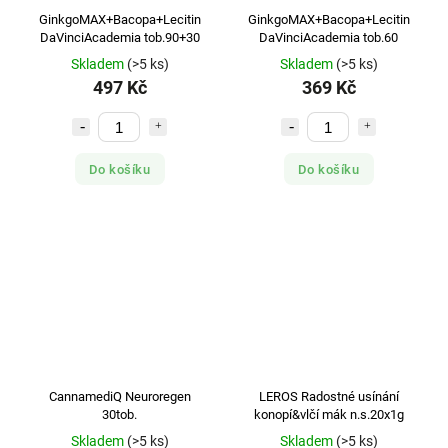
GinkgoMAX+Bacopa+Lecitin
GinkgoMAX+Bacopa+Lecitin
DaVinciAcademia tob.90+30
DaVinciAcademia tob.60
Skladem
(>5 ks)
Skladem
(>5 ks)
497 Kč
369 Kč
Do košíku
Do košíku
CannamediQ Neuroregen
LEROS Radostné usínání
30tob.
konopí&vlčí mák n.s.20x1g
Skladem
(>5 ks)
Skladem
(>5 ks)