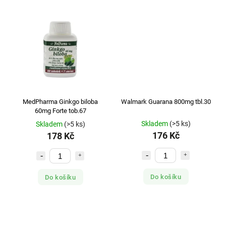
MEDPHARMA
7
NATUR PRODUKT
1
NATURVITA
5
NEF DE SANTE
1
NOVENTIS
3
NUTRICIUS
2
ORKLA HEALTH
1
MedPharma Ginkgo biloba
Walmark Guarana 800mg tbl.30
PHARMA NORD
1
60mg Forte tob.67
SALUTEM PHARMA
1
Skladem
(>5 ks)
Skladem
(>5 ks)
SILVITA
1
176 Kč
178 Kč
SIMPLY YOU PHARMACEUTICALS
18
SOHO FLORDIS
3
STADA
2
Do košíku
Do košíku
SVUS
1
TEREZIA
3
TOPVET
1