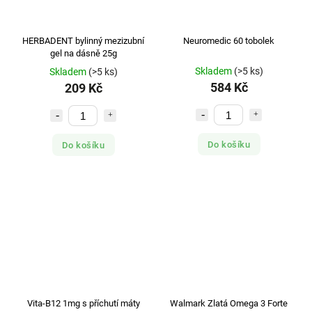
HERBADENT bylinný mezizubní
Neuromedic 60 tobolek
gel na dásně 25g
Skladem
(>5 ks)
Skladem
(>5 ks)
584 Kč
209 Kč
Do košíku
Do košíku
Vita-B12 1mg s příchutí máty
Walmark Zlatá Omega 3 Forte