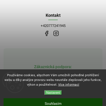
Kontakt
+420777241945
Zákaznická podpora:
obchod@bblekarna.cz
Používáme cookies, abychom Vám umožnili pohodlné prohlížení
webu a díky analýze provozu webu neustále zlepšovali jeho funkce,
výkon a použitelnost.
Více informací
Nastavení
Copyright 2026
BB Lékarna
. Všechna práva vyhrazena.
Vytvořil
Shoptet
| Design
Shoptak.cz
Souhlasím