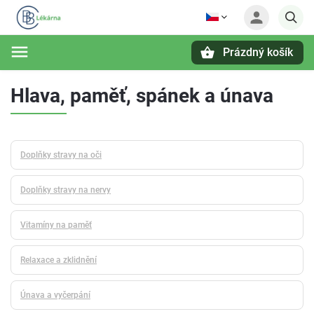
Prázdný košík
Hledat
Hlava, paměť, spánek a únava
Doplňky stravy na oči
Doplňky stravy na nervy
Vitamíny na paměť
Relaxace a zklidnění
Únava a vyčerpání