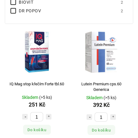
BIOVIT
2
DR POPOV
2
GALENICKA LABORATOR
2
GENERICA
3
GLIM
2
HELIOS
1
HERB PHARMA
1
HERBACOS RECORDATI
3
HERBAI
1
INTACT
1
IQ Mag stop křečím Forte tbl.60
Lutein Premium cps.60
KABCO
2
Generica
KNEIPP
2
Skladem
(>5 ks)
Skladem
(>5 ks)
251 Kč
392 Kč
LABOFARM
2
LEROS PRAHA
1
MASTER PHARM
1
Do košíku
Do košíku
MEDIATE
1