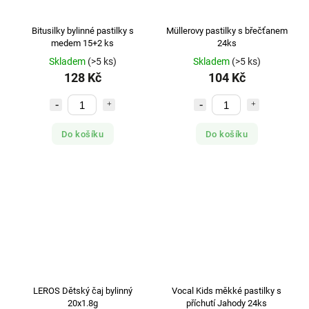
Bitusilky bylinné pastilky s
Müllerovy pastilky s břečťanem
medem 15+2 ks
24ks
Skladem
(>5 ks)
Skladem
(>5 ks)
128 Kč
104 Kč
Do košíku
Do košíku
LEROS Dětský čaj bylinný
Vocal Kids měkké pastilky s
20x1.8g
příchutí Jahody 24ks