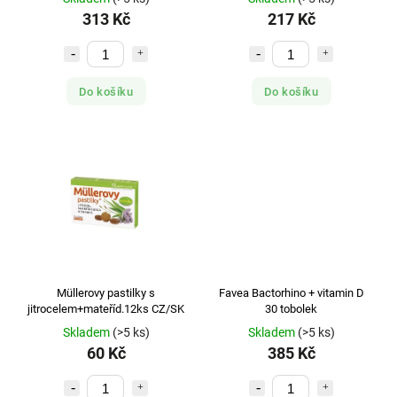
313 Kč
217 Kč
WALMARK
1
Do košíku
Do košíku
Müllerovy pastilky s
Favea Bactorhino + vitamin D
jitrocelem+mateříd.12ks CZ/SK
30 tobolek
Skladem
(>5 ks)
Skladem
(>5 ks)
60 Kč
385 Kč