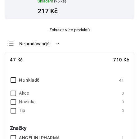
Skladem
(>5 ks)
217 Kč
Zobrazit více produktů
Nejprodávanější
Nejlevnější
47
Kč
710
Kč
Nejdražší
Abecedně
Na skladě
41
Akce
0
Novinka
0
Tip
0
Značky
ANGELINI PHARMA
1