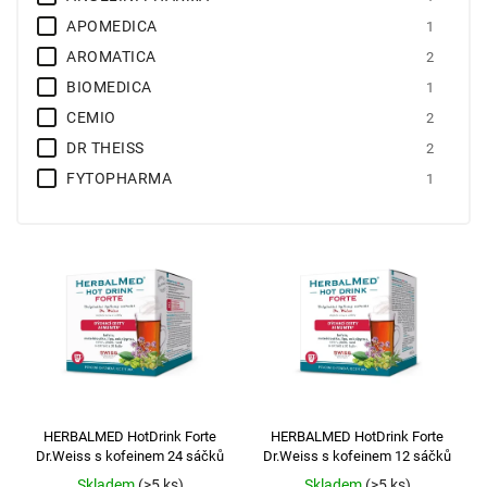
APOMEDICA
1
AROMATICA
2
BIOMEDICA
1
CEMIO
2
DR THEISS
2
FYTOPHARMA
1
HERBACOS RECORDATI
1
LEROS PRAHA
1
MEDIATE
5
MEGAFYT
5
MULLER PHARMA
4
NATURVITA
1
PHARMACEUTICAL BIOTECHNOL
2
RPM PHARMA
2
HERBALMED HotDrink Forte
HERBALMED HotDrink Forte
SIMPLY YOU PHARMACEUTICALS
8
Dr.Weiss s kofeinem 24 sáčků
Dr.Weiss s kofeinem 12 sáčků
VIVIL
1
Skladem
(>5 ks)
Skladem
(>5 ks)