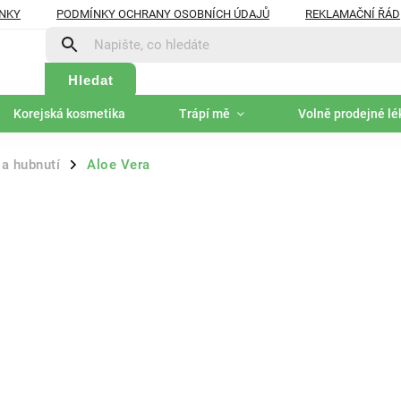
NKY
PODMÍNKY OCHRANY OSOBNÍCH ÚDAJŮ
REKLAMAČNÍ ŘÁD
Hledat
Korejská kosmetika
Trápí mě
Volně prodejné lé
 a hubnutí
Aloe Vera
/