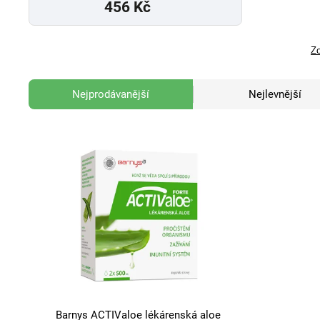
456 Kč
Zo
Nejprodávanější
Nejlevnější
Barnys ACTIValoe lékárenská aloe