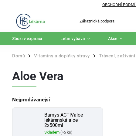
OBCHODNÍ PODMÍ
Zákaznická podpora:
Zboží v expiraci
Letní výbava
Akce
Domů
Vitamíny a doplňky stravy
Trávení, zažívání
/
/
Aloe Vera
Nejprodávanější
Barnys ACTIValoe
lékárenská aloe
2x500ml
Skladem
(>5 ks)