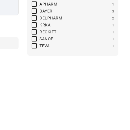
APHARM
1
BAYER
3
DELPHARM
2
KRKA
1
RECKITT
1
SANOFI
1
TEVA
1