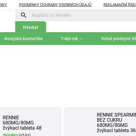
NKY
PODMÍNKY OCHRANY OSOBNÍCH ÚDAJŮ
REKLAMAČNÍ ŘÁD
Hledat
Korejská kosmetika
Trápí mě
Volně prodejné lé
RENNIE SPEARMI
RENNIE
BEZ CUKRU
680MG/80MG
680MG/80MG
žvýkací tableta 48
žvýkací tableta 36
Skladem
(>5 ks)