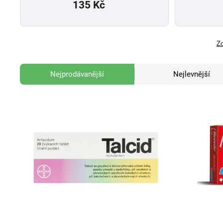
135 Kč
Zo
Nejprodávanější
Nejlevnější