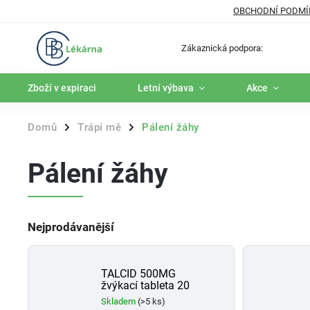
OBCHODNÍ PODMÍ
Zákaznická podpora:
Zboží v expiraci
Letní výbava
Akce
Domů
Trápí mě
Pálení žáhy
/
/
Pálení žáhy
Nejprodávanější
TALCID 500MG
žvýkací tableta 20
Skladem
(>5 ks)