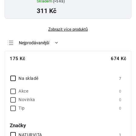
Skladem
(>5 ks)
311 Kč
Zobrazit více produktů
Nejprodávanější
Nejlevnější
175
Kč
674
Kč
Nejdražší
Abecedně
Na skladě
7
Akce
0
Novinka
0
Tip
0
Značky
NATURVITA
1