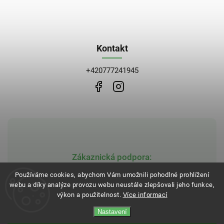
Kontakt
+420777241945
Zákaznická podpora:
obchod@bblekarna.cz
Používáme cookies, abychom Vám umožnili pohodlné prohlížení
webu a díky analýze provozu webu neustále zlepšovali jeho funkce,
výkon a použitelnost.
Více informací
Nastavení
Copyright 2026
BB Lékarna
. Všechna práva vyhrazena.