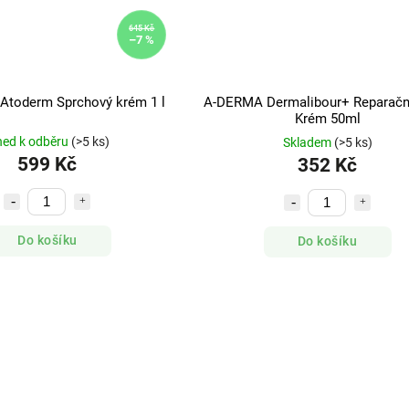
645 Kč
–7 %
toderm Sprchový krém 1 l
A-DERMA Dermalibour+ Reparačn
Krém 50ml
ned k odběru
(>5 ks)
Skladem
(>5 ks)
599 Kč
352 Kč
Do košíku
Do košíku