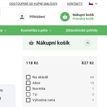
ODSTOUPENÍ OD KUPNÍ SMLOUVY
KONTAKTY
Nákupní košík
Přihlášení
Prázdný košík
ky
Kosmetika a péče
Zdravotnické potřeby
Nákupní košík
118
Kč
827
Kč
Na skladě
69
Akce
15
Novinka
1
rm
Tip
0
l
Výhodná cena
7