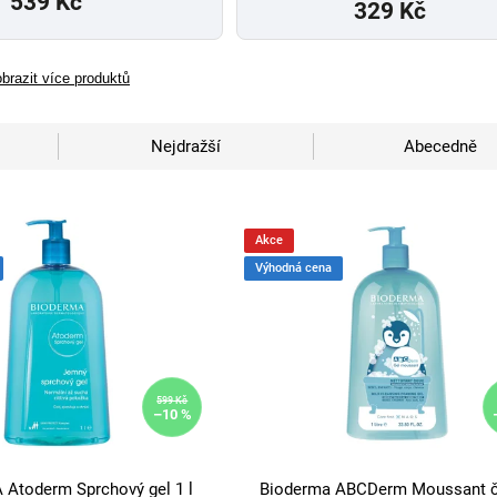
539 Kč
329 Kč
brazit více produktů
Nejdražší
Abecedně
Akce
Výhodná cena
599 Kč
–10 %
Atoderm Sprchový gel 1 l
Bioderma ABCDerm Moussant či