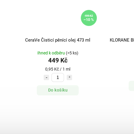
499 Kč
–10 %
CeraVe Čisticí pěnící olej 473 ml
KLORANE BE
Ihned k odběru
(>5 ks)
449 Kč
0,95 Kč / 1 ml
Do košíku