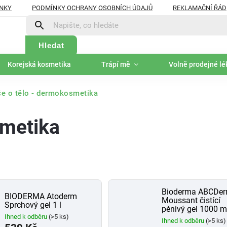
NKY
PODMÍNKY OCHRANY OSOBNÍCH ÚDAJŮ
REKLAMAČNÍ ŘÁD
Hledat
Korejská kosmetika
Trápí mě
Volně prodejné lé
e o tělo - dermokosmetika
smetika
Bioderma ABCDe
BIODERMA Atoderm
Moussant čistící
Sprchový gel 1 l
pěnivý gel 1000 m
Ihned k odběru
(>5 ks)
Ihned k odběru
(>5 ks)