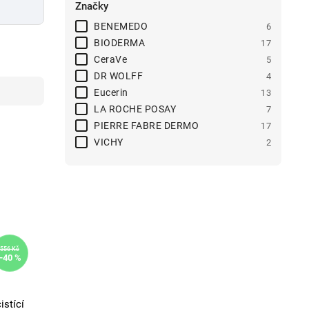
Značky
BENEMEDO
6
BIODERMA
17
CeraVe
5
DR WOLFF
4
Eucerin
13
LA ROCHE POSAY
7
PIERRE FABRE DERMO
17
VICHY
2
556 Kč
–40 %
stící