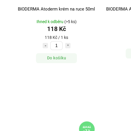
BIODERMA Atoderm krém na ruce 50ml
BIODERMA At
Ihned k odběru
(>5 ks)
118 Kč
118 Kč / 1 ks
Do košíku
324 Kč
–7 %