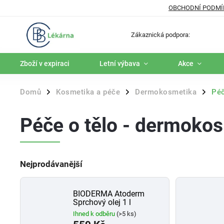
OBCHODNÍ PODMÍ
Zákaznická podpora:
Zboží v expiraci
Letní výbava
Akce
Domů
Kosmetika a péče
Dermokosmetika
Péč
/
/
/
Péče o tělo - dermoko
Nejprodávanější
BIODERMA Atoderm
Sprchový olej 1 l
Ihned k odběru
(>5 ks)