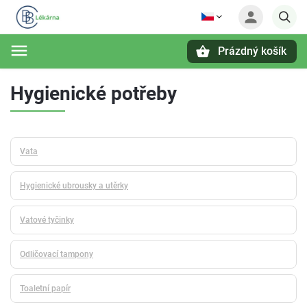
Prázdný košík
Hledat
Hygienické potřeby
Vata
Hygienické ubrousky a utěrky
Vatové tyčinky
Odličovací tampony
Toaletní papír