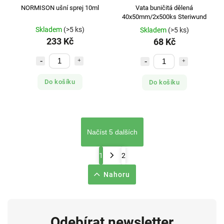
NORMISON ušní sprej 10ml
Vata buničitá dělená
40x50mm/2x500ks Steriwund
Skladem
(>5 ks)
Skladem
(>5 ks)
233 Kč
68 Kč
Do košíku
Do košíku
Načíst 5 dalších
1
2
Nahoru
Odebírat newsletter