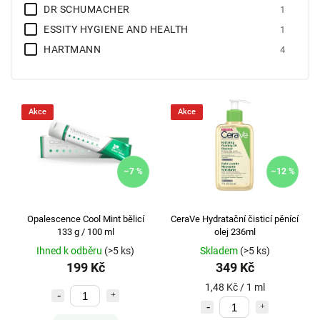
DR SCHUMACHER
1
ESSITY HYGIENE AND HEALTH
1
HARTMANN
4
MELITRADE
6
MONO CHEM PHARM
1
Opalescence
1
Akce
Akce
SIMPLY YOU PHARMACEUTICALS
1
STERIWUND
2
TORUNSKE ZAKLADY
3
–7 %
–12 %
WET WIPES
1
ZSZ
1
Opalescence Cool Mint bělicí
CeraVe Hydratační čisticí pěnící
133 g / 100 ml
olej 236ml
Ihned k odběru
(>5 ks)
Skladem
(>5 ks)
199 Kč
349 Kč
1,48 Kč / 1 ml