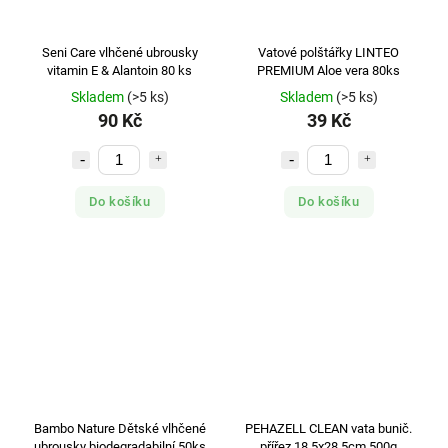
Seni Care vlhčené ubrousky
Vatové polštářky LINTEO
vitamin E & Alantoin 80 ks
PREMIUM Aloe vera 80ks
Skladem
(>5 ks)
Skladem
(>5 ks)
90 Kč
39 Kč
Do košíku
Do košíku
Bambo Nature Dětské vlhčené
PEHAZELL CLEAN vata bunič.
ubrousky biodegradabilní 50ks
přířez.18.5x28.5cm 500g