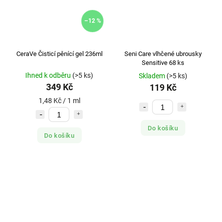
–12 %
CeraVe Čisticí pěnící gel 236ml
Seni Care vlhčené ubrousky
Sensitive 68 ks
Ihned k odběru
(>5 ks)
Skladem
(>5 ks)
349 Kč
119 Kč
1,48 Kč / 1 ml
Do košíku
Do košíku