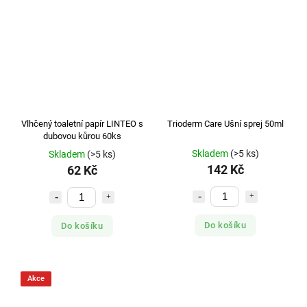
Vlhčený toaletní papír LINTEO s
Trioderm Care Ušní sprej 50ml
dubovou kůrou 60ks
Skladem
(>5 ks)
Skladem
(>5 ks)
142 Kč
62 Kč
Do košíku
Do košíku
Akce