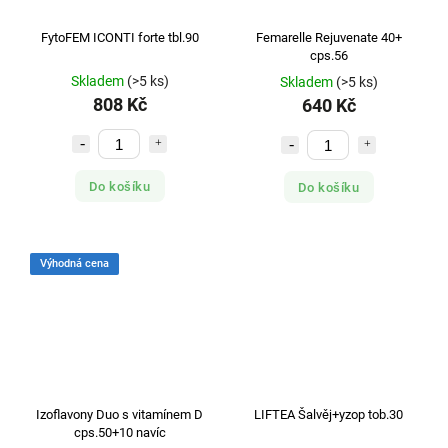
FytoFEM ICONTI forte tbl.90
Femarelle Rejuvenate 40+
cps.56
Skladem
(>5 ks)
Skladem
(>5 ks)
808 Kč
640 Kč
Do košíku
Do košíku
Výhodná cena
Izoflavony Duo s vitamínem D
LIFTEA Šalvěj+yzop tob.30
cps.50+10 navíc