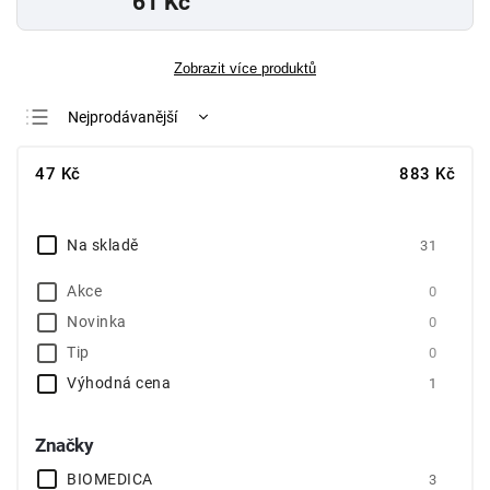
61 Kč
Zobrazit více produktů
Nejprodávanější
Nejlevnější
47
Kč
883
Kč
Nejdražší
Abecedně
Na skladě
31
Akce
0
Novinka
0
Tip
0
Výhodná cena
1
Značky
BIOMEDICA
3