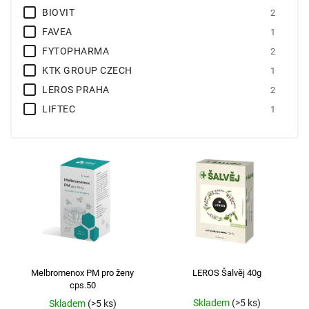
BIOVIT
2
FAVEA
1
FYTOPHARMA
2
KTK GROUP CZECH
1
LEROS PRAHA
2
LIFTEC
1
LOHMANN RAUSCHER
1
MEDIATE
3
MEGAFYT
1
MULLER PHARMA
2
NOVENTIS
1
PURUS MEDA
2
SANAMED
2
SE CURE PHARMA
2
Melbromenox PM pro ženy
LEROS Šalvěj 40g
SIMPLY YOU PHARMACEUTICALS
4
cps.50
VALOSUN
1
Skladem
(>5 ks)
Skladem
(>5 ks)