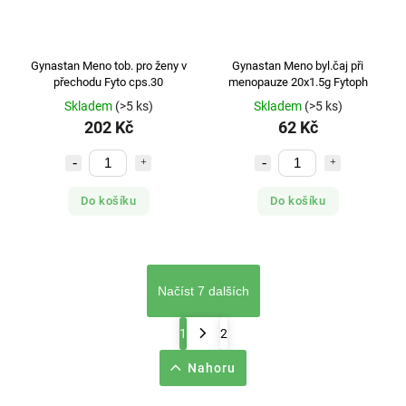
Gynastan Meno tob. pro ženy v
Gynastan Meno byl.čaj při
přechodu Fyto cps.30
menopauze 20x1.5g Fytoph
Skladem
(>5 ks)
Skladem
(>5 ks)
202 Kč
62 Kč
Do košíku
Do košíku
Načíst 7 dalších
1
2
Nahoru