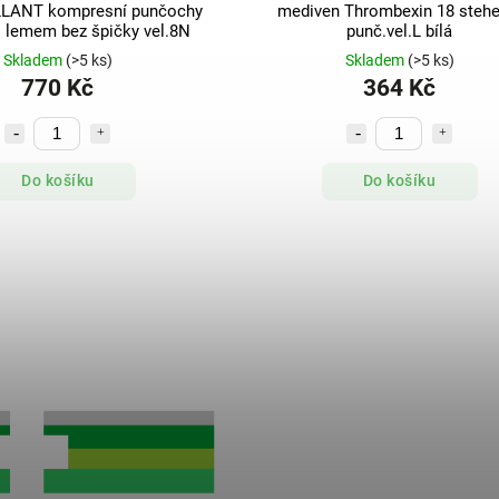
LLANT kompresní punčochy
mediven Thrombexin 18 stehe
s lemem bez špičky vel.8N
punč.vel.L bílá
Skladem
(>5 ks)
Skladem
(>5 ks)
770 Kč
364 Kč
Do košíku
Do košíku