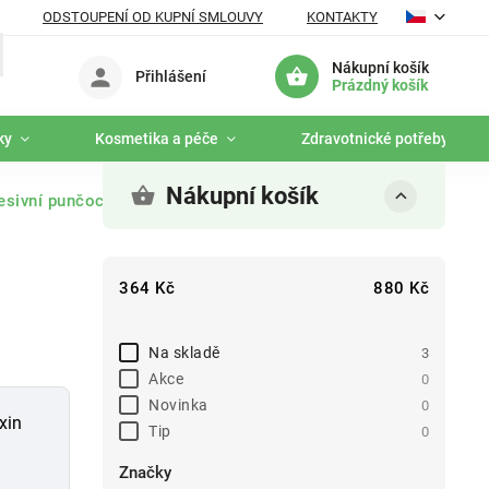
ODSTOUPENÍ OD KUPNÍ SMLOUVY
KONTAKTY
Nákupní košík
Přihlášení
Prázdný košík
ky
Kosmetika a péče
Zdravotnické potřeby
Nákupní košík
esivní punčochy
364
Kč
880
Kč
Na skladě
3
Akce
0
Novinka
0
xin
Tip
0
Značky