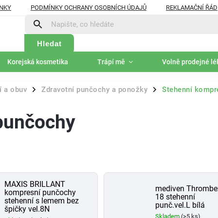
NKY
PODMÍNKY OCHRANY OSOBNÍCH ÚDAJŮ
REKLAMAČNÍ ŘÁD
Hledat
Korejská kosmetika
Trápí mě
Volně prodejné lé
í a obuv
Zdravotní punčochy a ponožky
Stehenní kompr
/
/
punčochy
MAXIS BRILLANT
mediven Thrombe
kompresní punčochy
18 stehenní
stehenní s lemem bez
punč.vel.L bílá
špičky vel.8N
Skladem
(>5 ks)