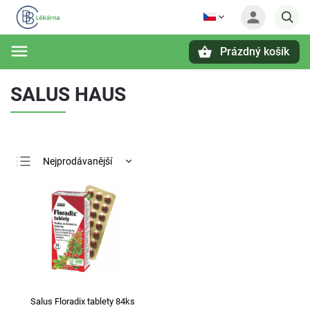
Prázdný košík
Hledat
SALUS HAUS
Nejprodávanější
Nejlevnější
Nejdražší
Abecedně
Salus Floradix tablety 84ks