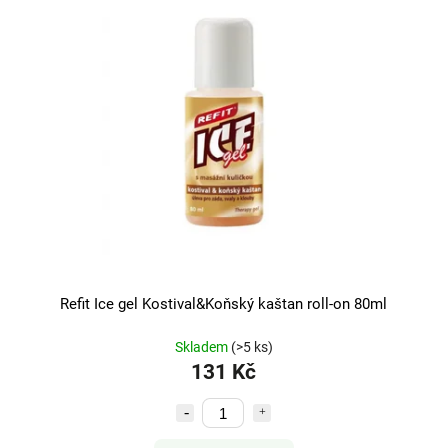
Refit Ice gel Kostival&Koňský kaštan roll-on 80ml
Skladem
(>5 ks)
131 Kč