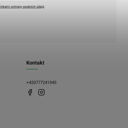
ínkami ochrany osobních údajů
Kontakt
+420777241945