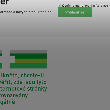
er
Vložením e-mailu souhlasíte s
podm
nformace o nových produktech na
Přihlásit se