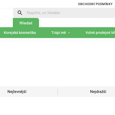
OBCHODNÍ PODMÍNKY
Hledat
Korejská kosmetika
Trápí mě
Volně prodejné lé
Nejlevnější
Nejdražší