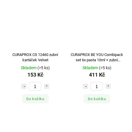
CURAPROX CS 12460 zubní
CURAPROX BE YOU Combipack
kartáček Velvet
set 6x pasta 10ml + zubní
kartáček CS5460
Skladem
(>5 ks)
Skladem
(>5 ks)
153 Kč
411 Kč
Do košíku
Do košíku