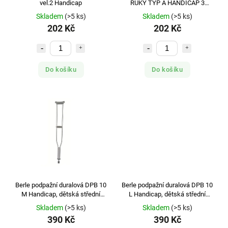
vel.2 Handicap
RUKY TYP A HANDICAP 3
VELIKOSTI DLE DÉLKY - A1
Skladem
(>5 ks)
Skladem
(>5 ks)
(56MM), A2 (86MM), A3 (
202 Kč
202 Kč
Do košíku
Do košíku
Berle podpažní duralová DPB 10
Berle podpažní duralová DPB 10
M Handicap, dětská střední
L Handicap, dětská střední
dlouhá
dlouhá
Skladem
(>5 ks)
Skladem
(>5 ks)
390 Kč
390 Kč