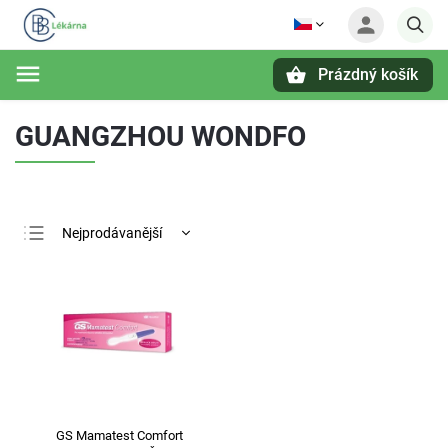
Prázdný košík
Hledat
GUANGZHOU WONDFO
Nejprodávanější
Nejlevnější
Nejdražší
Abecedně
GS Mamatest Comfort