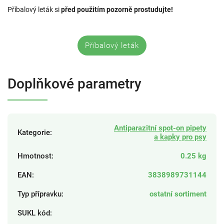
Příbalový leták si
před použitím pozorně prostudujte!
Příbalový leták
Doplňkové parametry
Antiparazitní spot-on pipety
Kategorie
:
a kapky pro psy
Hmotnost
:
0.25 kg
EAN
:
3838989731144
Typ přípravku
:
ostatní sortiment
SUKL kód
: