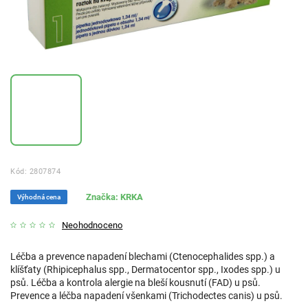
Kód:
2807874
Značka:
KRKA
Výhodná cena
Neohodnoceno
Léčba a prevence napadení blechami (Ctenocephalides spp.) a
klíšťaty (Rhipicephalus spp., Dermatocentor spp., Ixodes spp.) u
psů. Léčba a kontrola alergie na bleší kousnutí (FAD) u psů.
Prevence a léčba napadení všenkami (Trichodectes canis) u psů.