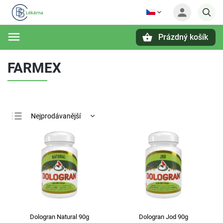
Prázdný košík
Hledat
FARMEX
Nejprodávanější
Nejlevnější
Nejdražší
Abecedně
Dologran Natural 90g
Dologran Jod 90g