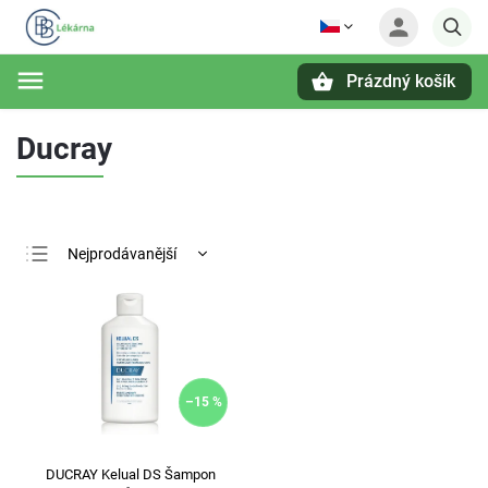
Prázdný košík
Hledat
Ducray
Nejprodávanější
Nejlevnější
Nejdražší
Abecedně
–15 %
DUCRAY Kelual DS Šampon