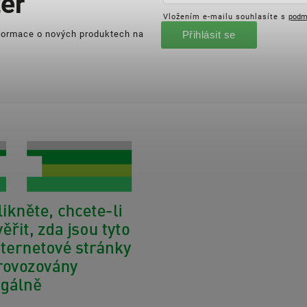
er
Vložením e-mailu souhlasíte s
podm
nformace o nových produktech na
Přihlásit se