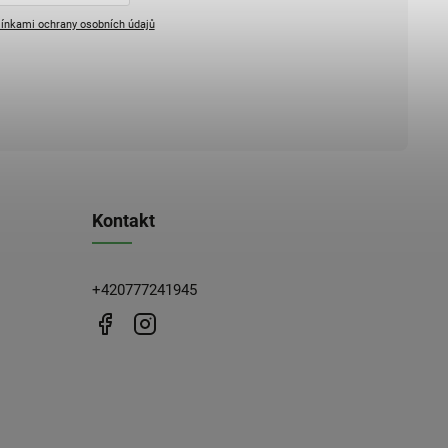
ínkami ochrany osobních údajů
Kontakt
+420777241945