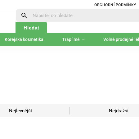
OBCHODNÍ PODMÍNKY
Hledat
Korejská kosmetika
Trápí mě
Volně prodejné lé
Nejlevnější
Nejdražší