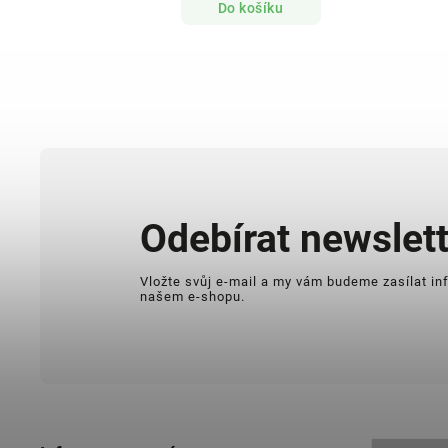
Do košíku
Odebírat newslett
Vložte svůj e-mail a my vám budeme zasílat i
našem e-shopu.