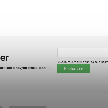
er
Vložením e-mailu souhlasíte s
podm
nformace o nových produktech na
Přihlásit se