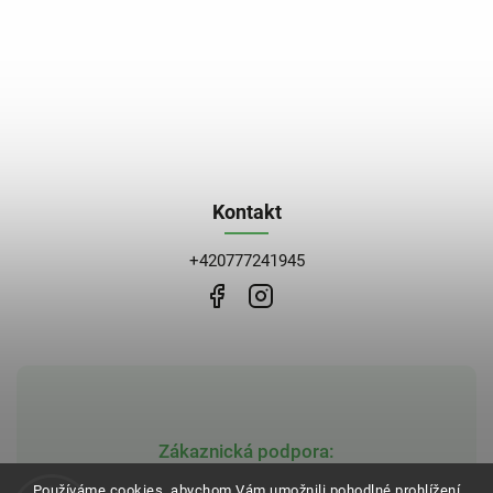
Kontakt
+420777241945
Zákaznická podpora:
obchod@bblekarna.cz
Používáme cookies, abychom Vám umožnili pohodlné prohlížení