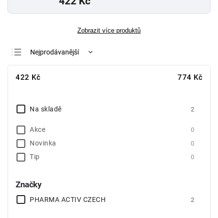
422 Kč
Zobrazit více produktů
Nejprodávanější
Nejlevnější
422
Kč
774
Kč
Nejdražší
Abecedně
Na skladě
2
Akce
0
Novinka
0
Tip
0
Značky
PHARMA ACTIV CZECH
2