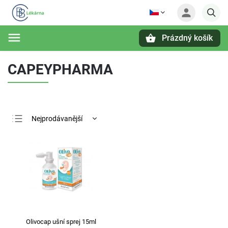
Prázdný košík
Hledat
CAPEYPHARMA
Nejprodávanější
Nejlevnější
Nejdražší
Abecedně
Olivocap ušní sprej 15ml