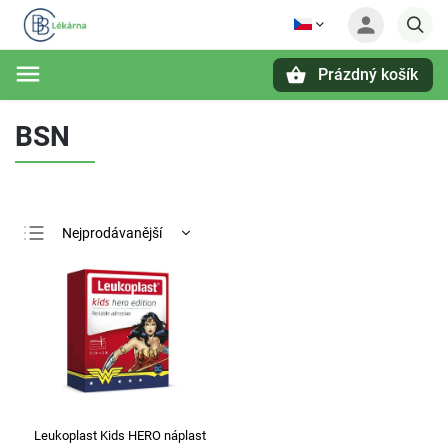
Prázdný košík
Hledat
BSN
Nejprodávanější
Nejlevnější
Nejdražší
Abecedně
Leukoplast Kids HERO náplast