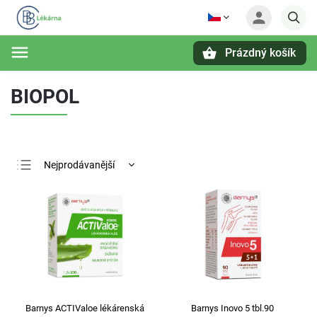
Prázdný košík
Hledat
BIOPOL
Nejprodávanější
Nejlevnější
Nejdražší
Abecedně
Barnys ACTIValoe lékárenská
Barnys Inovo 5 tbl.90