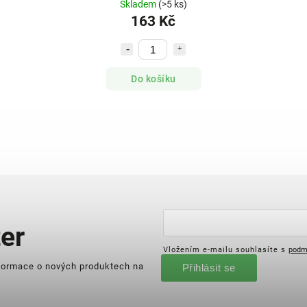
Skladem
(>5 ks)
163 Kč
Do košíku
er
Vložením e-mailu souhlasíte s
podm
nformace o nových produktech na
Přihlásit se