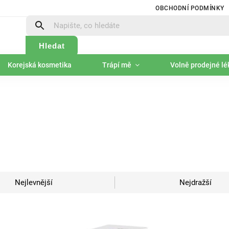
OBCHODNÍ PODMÍNKY
Hledat
Korejská kosmetika
Trápí mě
Volně prodejné lé
Nejlevnější
Nejdražší