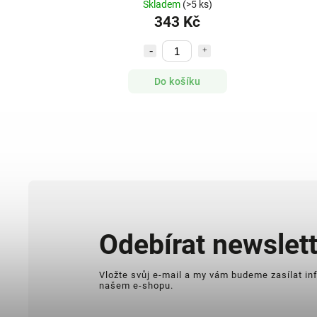
Skladem
(>5 ks)
343 Kč
Do košíku
Odebírat newslett
Vložte svůj e-mail a my vám budeme zasílat i
našem e-shopu.