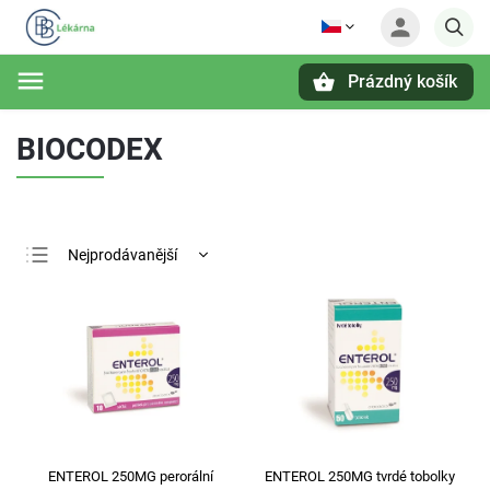
Prázdný košík
Hledat
BIOCODEX
Nejprodávanější
Nejlevnější
Nejdražší
Abecedně
ENTEROL 250MG perorální
ENTEROL 250MG tvrdé tobolky