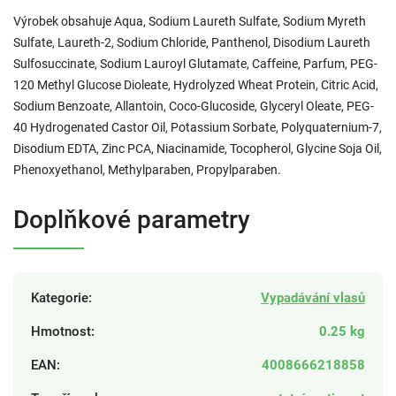
Výrobek obsahuje Aqua, Sodium Laureth Sulfate, Sodium Myreth
Sulfate, Laureth-2, Sodium Chloride, Panthenol, Disodium Laureth
Sulfosuccinate, Sodium Lauroyl Glutamate, Ca­ffeine, Parfum, PEG-
120 Methyl Glucose Dioleate, Hydrolyzed Wheat Protein, Citric Acid,
Sodium Benzoate, Allantoin, Coco-Glucoside, Glyceryl Oleate, PEG-
40 Hydrogenated Castor Oil, Potassium Sorbate, Polyquaternium-7,
Disodium EDTA, Zinc PCA, Niacinamide, Tocopherol, Glycine Soja Oil,
Phenoxyethanol, Methylparaben, Propylparaben.
Doplňkové parametry
Kategorie
:
Vypadávání vlasů
Hmotnost
:
0.25 kg
EAN
:
4008666218858