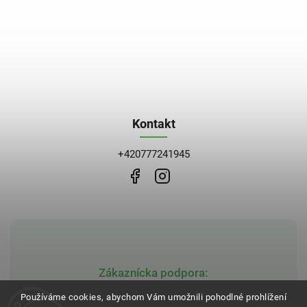
Kontakt
+420777241945
Zákaznícka podpora:
obchod@bblekarna.cz
Používáme cookies, abychom Vám umožnili pohodlné prohlížení