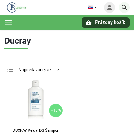
Prázdny košík
Hľadať
Ducray
Najpredávanejšie
Najlacnejšie
Najdrahšie
Abecedne
–15 %
DUCRAY Kelual DS Šampon