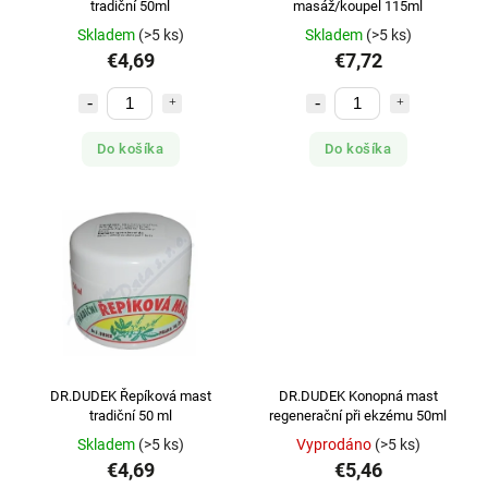
tradiční 50ml
masáž/koupel 115ml
Skladem
(>5 ks)
Skladem
(>5 ks)
€4,69
€7,72
Do košíka
Do košíka
DR.DUDEK Řepíková mast
DR.DUDEK Konopná mast
tradiční 50 ml
regenerační při ekzému 50ml
Skladem
(>5 ks)
Vyprodáno
(>5 ks)
€4,69
€5,46