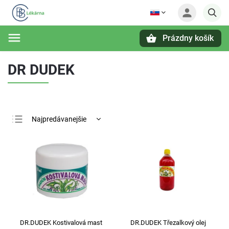
Prázdny košík
Hľadať
DR DUDEK
Najpredávanejšie
Najlacnejšie
Najdrahšie
Abecedne
DR.DUDEK Kostivalová mast
DR.DUDEK Třezalkový olej