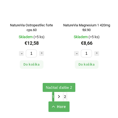
NatureVia Ostropestřec forte
NatureVia Magnesium 1 420mg
cps.60
tbl.90
Skladem
(>5 ks)
Skladem
(>5 ks)
€12,58
€8,66
Do košíka
Do košíka
Načítať ďalšie 2
1
2
Hore