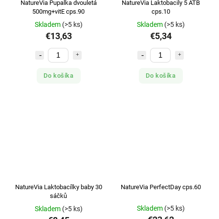
NatureVia Pupalka dvouletá
NatureVia Laktobacily 5 ATB
500mg+vitE cps.90
cps.10
Skladem
(>5 ks)
Skladem
(>5 ks)
€13,63
€5,34
Do košíka
Do košíka
NatureVia Laktobacílky baby 30
NatureVia PerfectDay cps.60
sáčků
Skladem
(>5 ks)
Skladem
(>5 ks)