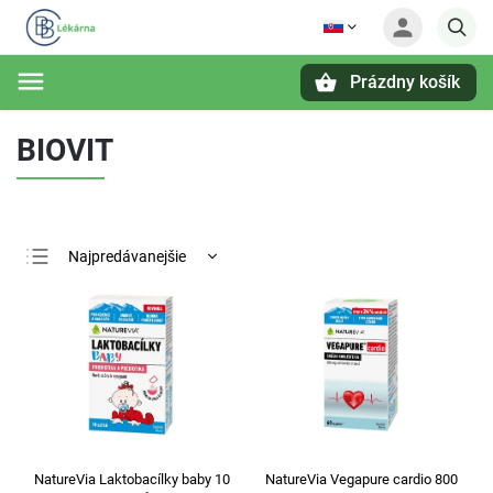
Prázdny košík
Hľadať
BIOVIT
Najpredávanejšie
Najlacnejšie
Najdrahšie
Abecedne
NatureVia Laktobacílky baby 10
NatureVia Vegapure cardio 800