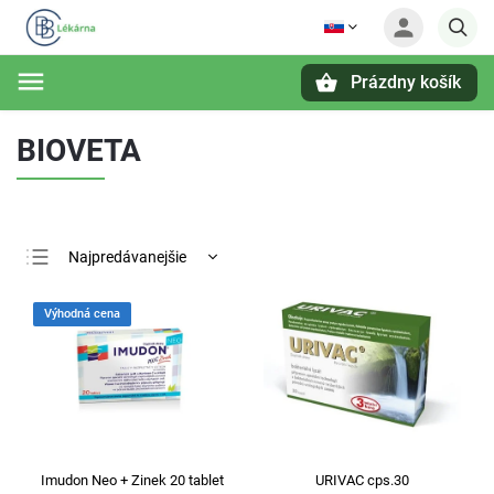
Prázdny košík
Hľadať
BIOVETA
Najpredávanejšie
Najlacnejšie
Výhodná cena
Najdrahšie
Abecedne
Imudon Neo + Zinek 20 tablet
URIVAC cps.30