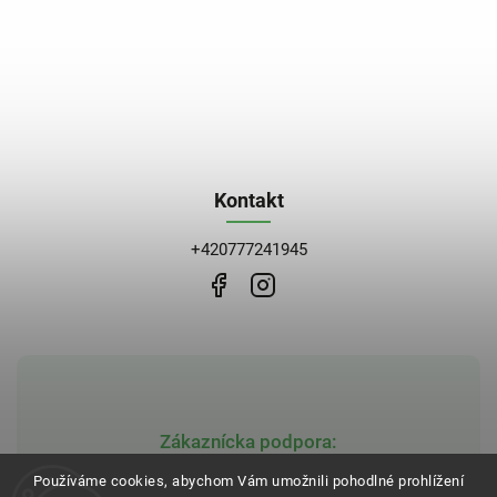
Kontakt
+420777241945
Zákaznícka podpora:
obchod@bblekarna.cz
Používáme cookies, abychom Vám umožnili pohodlné prohlížení