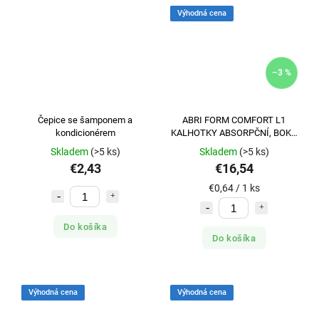
Výhodná cena
–3 %
Čepice se šamponem a
ABRI FORM COMFORT L1
kondicionérem
KALHOTKY ABSORPČNÍ, BOKY
100-150CM, 2400ML, 26KS
Skladem
(>5 ks)
Skladem
(>5 ks)
€2,43
€16,54
€0,64 / 1 ks
Do košíka
Do košíka
Výhodná cena
Výhodná cena