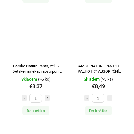
Bambo Nature Pants, vel. 6
BAMBO NATURE PANTS 5
Dětské navlékací absorpční
KALHOTKY ABSORPČNÍ
kalhotky, 18+ kg, 18 ks
NAVLÉKACÍ DĚTSKÉ, 12-18 KG,
Skladem
(>5 ks)
Skladem
(>5 ks)
19
€8,37
€8,49
Do košíka
Do košíka