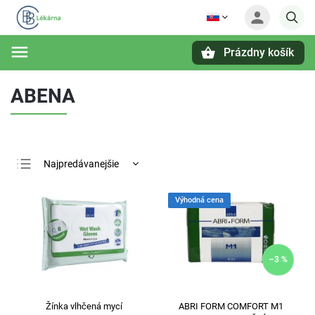
Prázdny košík
Hľadať
ABENA
Najpredávanejšie
Najlacnejšie
Výhodná cena
Najdrahšie
Abecedne
–3 %
Žínka vlhčená mycí
ABRI FORM COMFORT M1