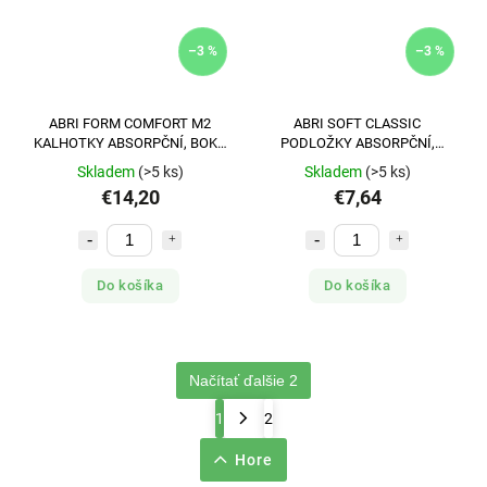
–3 %
–3 %
ABRI FORM COMFORT M2
ABRI SOFT CLASSIC
KALHOTKY ABSORPČNÍ, BOKY
PODLOŽKY ABSORPČNÍ,
70-110CM, 2500ML, 24KS
60X60CM,1300ML,25KS
Skladem
(>5 ks)
Skladem
(>5 ks)
€14,20
€7,64
Do košíka
Do košíka
Načítať ďalšie 2
1
2
Hore