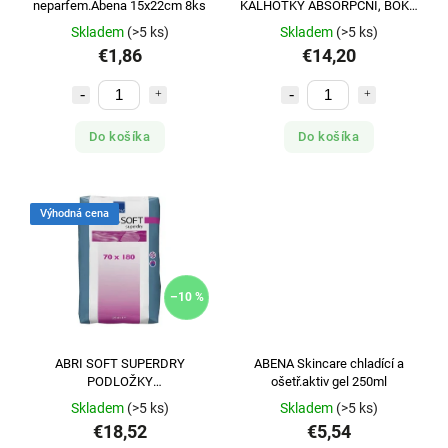
neparfem.Abena 15x22cm 8ks
KALHOTKY ABSORPČNÍ, BOKY
70-110CM, 2100ML, 26KS
Skladem
(>5 ks)
Skladem
(>5 ks)
€1,86
€14,20
Do košíka
Do košíka
Výhodná cena
–10 %
ABRI SOFT SUPERDRY
ABENA Skincare chladící a
PODLOŽKY
ošetř.aktiv gel 250ml
ABSORPČNÍ,70X180CM SE
Skladem
(>5 ks)
Skladem
(>5 ks)
ZÁLOŽKOU,SAVÉ JÁDRO
€18,52
€5,54