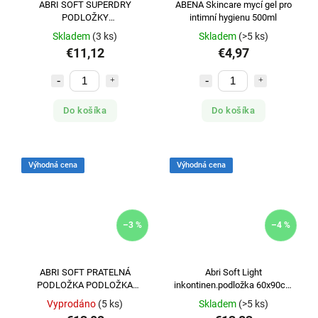
ABRI SOFT SUPERDRY
ABENA Skincare mycí gel pro
PODLOŽKY
intimní hygienu 500ml
ABSORPČNÍ,40X60CM,800ML,SE
Skladem
(3 ks)
Skladem
(>5 ks)
SUPERABSORBENT
€11,12
€4,97
Do košíka
Do košíka
Výhodná cena
Výhodná cena
–3 %
–4 %
ABRI SOFT PRATELNÁ
Abri Soft Light
PODLOŽKA PODLOŽKA
inkontinen.podložka 60x90cm
ABSORPČNÍ, PRATELNÁ, SE
30ks
Vyprodáno
(5 ks)
Skladem
(>5 ks)
ZÁLOŽKAMI, 75X85C